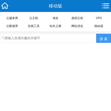
移动版
云服务商
云主机
域名
虚拟主机
VPS
云数据库
在线工具
站长之家
网站优化
路由器