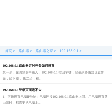
首页
>
路由器
>
路由器之家
>
192.168.0.1
>
192.168.0.1路由器定时开关如何设置
第一步：在浏览器中输入：192.168.0.1 按回车键，登录到路由器设置界
面，如下图： 第二步：在...
192.168.0.1登录页面进不去
1、正确设置电脑IP地址：电脑连接192.168.0.1路由器上网、用电脑设置路
由器时，都需要把电脑本...