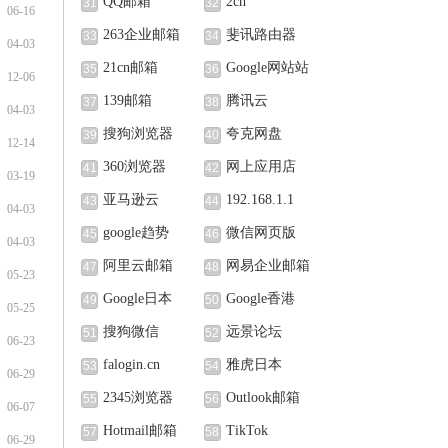
QQ邮箱
2ch
31
32
06-16
263企业邮箱
斐讯路由器
33
34
04-03
21cn邮箱
Google网站站
35
36
12-06
长中心
139邮箱
腾讯云
37
38
04-03
搜狗浏览器
夸克网盘
39
40
12-14
360浏览器
网上应用店
41
42
03-19
亚马逊云
192.168.1.1
43
44
04-03
google趋势
微信网页版
45
46
04-03
阿里云邮箱
网易企业邮箱
47
48
05-23
Google日本
Google香港
49
50
05-25
搜狗微信
远景论坛
51
52
06-23
falogin.cn
雅虎日本
53
54
06-29
2345浏览器
Outlook邮箱
55
56
06-07
Hotmail邮箱
TikTok
57
58
06-29