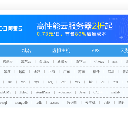
域名
虚拟主机
VPS
云
腾讯云
京东云
金山云
新浪云
微软云
小鸟云
aws
印度
越南
迪拜
上海
广东
河南
宿迁
深圳
青
.net
.vip
.xyz
.org
.edu
.xxx
.hk
.eu
.run
.
edeCMS
Zblog
WordPress
w3school
Java
C/C++
matlab
resql
mongodb
redis
access
数据库
云主机
迅捷
腾达