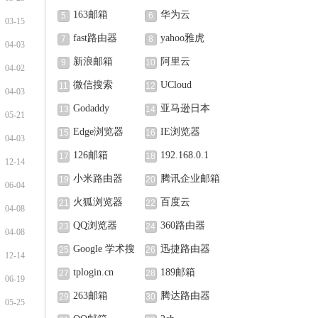
163邮箱
华为云
5
6
03-15
fast路由器
yahoo雅虎
7
8
04-03
新浪邮箱
阿里云
9
10
04-02
微信搜索
UCloud
11
12
04-03
Godaddy
亚马逊日本
13
14
05-21
Edge浏览器
IE浏览器
15
16
04-03
126邮箱
192.168.0.1
17
18
12-14
小米路由器
腾讯企业邮箱
19
20
06-04
火狐浏览器
百度云
21
22
04-08
QQ浏览器
360路由器
23
24
04-08
Google 学术搜
迅捷路由器
25
26
12-14
索
tplogin.cn
189邮箱
27
28
06-19
263邮箱
腾达路由器
29
30
05-25