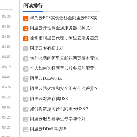
阅读排行
05-30
华为云ECS实例迁移至阿里云ECS实
1
04-03
例的
阿里云弹性裸金属服务器（神龙）
2
04-03
徐州市阿里云代理，阿里云服务器怎
3
04-03
阿里云专有宿主机
4
04-03
为什么我的阿里云邮箱网页版本无法
5
09-19
个人如何选择阿里云服务器的配置
6
04-02
阿里云DataWorks
7
05-24
阿里云防火墙和安全组有什么差异？
8
05-23
阿里云对象存储OSS
9
09-05
如何将数据同步到阿里云OSS？
10
05-21
阿里云服务器学生专享哪个好
11
03-21
阿里云DDoS高防IP
12