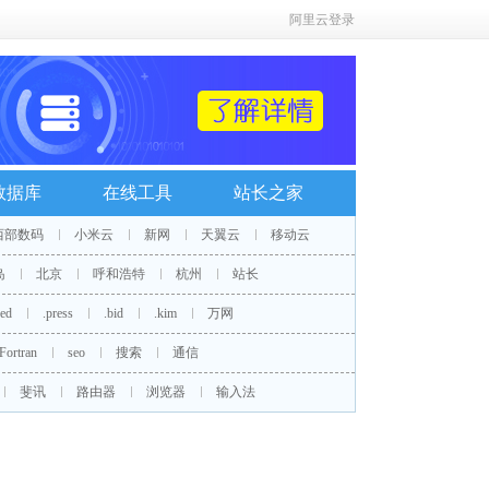
阿里云登录
数据库
在线工具
站长之家
西部数码
小米云
新网
天翼云
移动云
岛
北京
呼和浩特
杭州
站长
red
.press
.bid
.kim
万网
Fortran
seo
搜索
通信
斐讯
路由器
浏览器
输入法