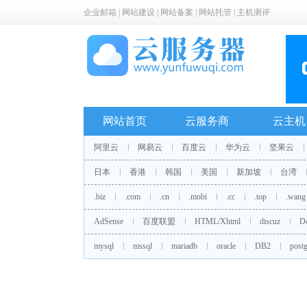
企业邮箱
|
网站建设
|
网站备案
|
网站托管
|
主机测评
网站首页
云服务商
云主机
阿里云
网易云
百度云
华为云
坚果云
日本
香港
韩国
美国
新加坡
台湾
.biz
.com
.cn
.mobi
.cc
.top
.wang
AdSense
百度联盟
HTML/Xhtml
discuz
D
mysql
mssql
mariadb
oracle
DB2
postg