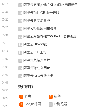
12-15
阿里云客服热线升级 24日将启用新号
27
03-21
阿里云PolarDB 混合云版
28
05-22
阿里云共享流量包
29
05-25
阿里云轻量应用服务器
30
05-31
阿里云对象存储OSS Bucket名称创建
31
05-19
完可
阿里云DDoS防护
32
12-14
阿里云SSL证书
33
07-07
阿里云数据库审计
34
04-03
阿里云弹性公网IP
35
04-03
阿里云GPU云服务器
36
04-03
热门排行
06-29
百度
新华三
1
2
06-22
Google德国
uc浏览器
3
4
05-23