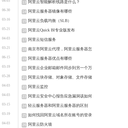
04-03
阿里云智能解析线路是什么？
13
06-30
阿里云服务器镜像有哪些
14
03-16
阿里云负载均衡（SLB）
15
05-21
阿里云Quick BI专业版发布
16
04-03
阿里云短信服务
17
03-21
南京市阿里云代理，阿里云服务器怎
18
06-15
阿里云服务器优点有哪些
19
03-19
阿里云企业邮箱邮件同步到另一个万
20
05-28
阿里云块存储、对象存储、文件存储
21
04-03
阿里云监控
22
04-03
阿里云安全中心报告应急漏洞该如何
23
03-15
轻云服务器和阿里云服务器的区别
24
03-19
如何找回阿里云域名所在账号的登录
25
04-03
阿里云防火墙
26